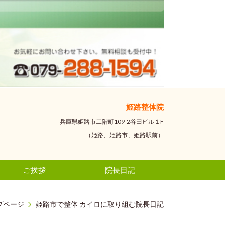
姫路整体院
兵庫県姫路市二階町109-2谷田ビル１F
（姫路、姫路市、姫路駅前）
ご挨拶
院長日記
プページ
姫路市で整体 カイロに取り組む院長日記