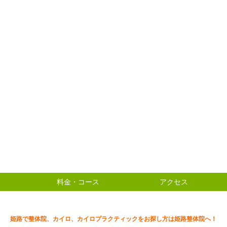
料金・コース
アクセス
姫路で整体院、カイロ、カイロプラクティックをお探し方は姫路整体院へ！