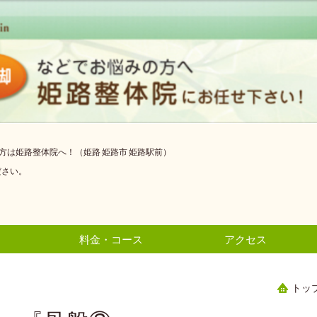
は姫路整体院へ！（姫路 姫路市 姫路駅前）
ださい。
料金・コース
アクセス
トッ