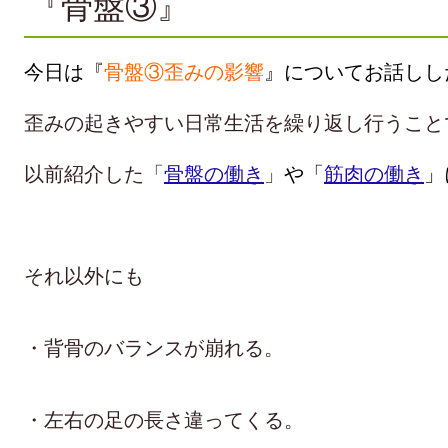
『骨盤③』
今日は『
骨盤③歪みの影響
』についてお話しし
歪みの起きやすい日常生活を繰り返し行うこと
以前紹
介した「
骨盤の働き
」
や「
筋肉の働き
」
あ
それ以外にも
あ
・背骨のバランスが崩れる。
あ
・左右の足の長さ違ってくる。