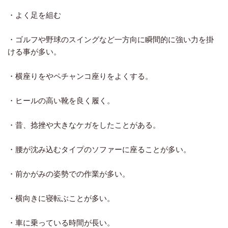
あ
・よく足を組む
あ
・ゴルフや野球のスイングなど一方向に瞬間的に強い力を掛
ける事が多い。
あ
・横座りをやペチャンコ座りをよくする。
あ
・ヒールの高い靴を良く履く。
あ
・昔、捻挫や大きなケガをしたことがある。
あ
・腰が沈み込むタイプのソファーに座ることが多い。
あ
・前かがみの姿勢での作業が多い。
あ
・横向きに寝転ぶことが多い。
あ
・車に乗っている時間が長い。