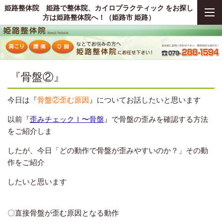
姫路整体院 姫路で整体院、カイロプラクティック をお探し
方は姫路整体院へ！（姫路市 姫路）
『骨盤②』
今日は『
骨盤②歪む原因
』についてお話したいと思います
以前『
歪みチェックⅠ〜骨盤
』で骨盤の歪みを確認する方法
をご紹介しま
し
たが、今日「どの動作で骨盤が歪みやすいのか？」その動
作をご紹介
し
たいと思います
あ
〇直接骨盤が歪む原因となる動作