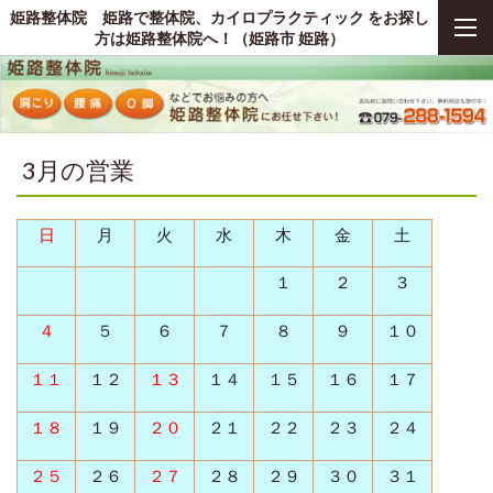
姫路整体院 姫路で整体院、カイロプラクティック をお探し
方は姫路整体院へ！（姫路市 姫路）
3月の営業
日
月
火
水
木
金
土
１
２
３
４
５
６
７
８
９
１０
１１
１２
１３
１４
１５
１６
１７
１８
１９
２０
２１
２２
２３
２４
２５
２６
２７
２８
２９
３０
３１