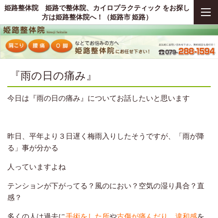
姫路整体院 姫路で整体院、カイロプラクティック をお探し
方は姫路整体院へ！（姫路市 姫路）
『雨の日の痛み』
今日は『雨の日の痛み』についてお話したいと思います
あ
昨日、平年より３日遅く梅雨入りしたそうですが、「雨が降
る」事が分かる
人って
いますよね
テンションが下がってる？風のにおい？空気の湿り具合？直
感？
多くの人は過去に
手術をした所
や
古傷が痛んだり
、
違和感
を